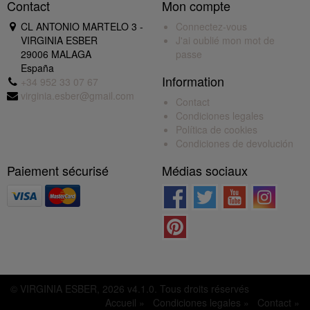
Contact
Mon compte
CL ANTONIO MARTELO 3 -
Connectez-vous
VIRGINIA ESBER
J'ai oublié mon mot de
29006 MALAGA
passe
España
Information
+34 952 33 07 67
virginia.esber@gmail.com
Contact
Condiciones legales
Política de cookies
Condiciones de devolución
Paiement sécurisé
Médias sociaux
© VIRGINIA ESBER, 2026 v4.1.0. Tous droits réservés
Accueil »
Condiciones legales »
Contact »