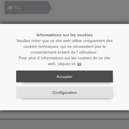
Fin
Résumé du panier
Informations sur les cookies
Veuillez noter que ce site web utilise uniquement des
cookies techniques, qui ne nécessitent pas le
consentement éclairé de l´utilisateur..
Produit
Prix unitaire
Quantité
Total
Pour plus d´informations sur les cookies de ce site
web, cliquez ici.
ici
Aucun produit trouvé
Accepter
Retour à
Configuration