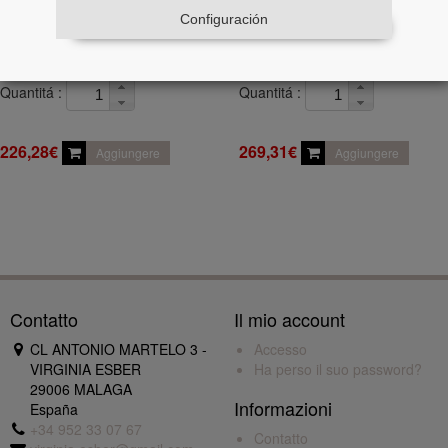
Configuración
IN STOCK
IN STOCK
Quantitá :
Quantitá :
226,28€
269,31€
Aggiungere
Aggiungere
Contatto
Il mio account
CL ANTONIO MARTELO 3 -
Accesso
VIRGINIA ESBER
Ha perso il suo password?
29006 MALAGA
Informazioni
España
+34 952 33 07 67
Contatto