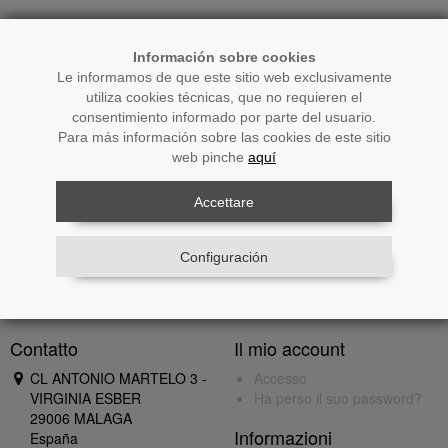
Utente dal quale ristabilire la password (*)
Información sobre cookies
Le informamos de que este sitio web exclusivamente
utiliza cookies técnicas, que no requieren el
consentimiento informado por parte del usuario.
Accetto le condizioni legali
(
Vedere
)
Para más información sobre las cookies de este sitio
web pinche
aquí
Inviare
Accettare
Configuración
Contatto
Il mio account
CL ANTONIO MARTELO 3 -
Accesso
VIRGINIA ESBER
Ha perso il suo password?
29006 MALAGA
Informazioni
España