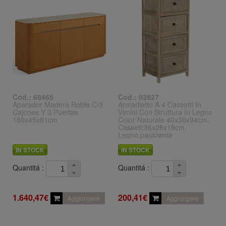
Cod.: 68465
Cod.: 03827
Aparador Madera Roble C/3
Armadietto A 4 Cassetti In
Cajones Y 3 Puertas
Vimini Con Struttura In Legno
180x45x81cm
Color Naturale 40x30x94cm,
Casseti:36x28x19cm,
Legno:paulownia
IN STOCK
IN STOCK
Quantitá :
Quantitá :
1.640,47€
200,41€
Aggiungere
Aggiungere