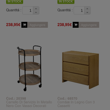
IN STOCK
IN STOCK
Quantitá :
Quantitá :
238,95€
238,95€
Aggiungere
Aggiungere
Cod.: 20398
Cod.: 68570
Carrello Di Servizio In Metallo
Comãæ In Legno Con 3
Nero Con Vassoi Decorati
Cassetti