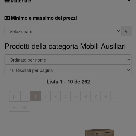
Materiale
Minimo e massimo dei prezzi
€
Prodotti della categoria Mobili Ausiliari
Lista 1 - 10 de 262
|«
«
1
2
3
4
5
6
7
8
...
»
»|