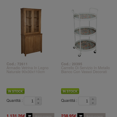
Cod.: 72611
Cod.: 20395
Armadio Vetrina In Legno
Carrello Di Servizio In Metallo
Naturale 90x30x110cm
Bianco Con Vassoi Decorati
IN STOCK
IN STOCK
Quantitá :
Quantitá :
1.131,26€
238,95€
Aggiungere
Aggiungere