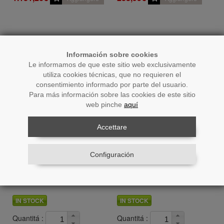
Información sobre cookies
Le informamos de que este sitio web exclusivamente
utiliza cookies técnicas, que no requieren el
consentimiento informado por parte del usuario.
Para más información sobre las cookies de este sitio
web pinche
aquí
Accettare
Cod.: 20397
Cod.: 20393
Configuración
Carrello Di Servizio In Metallo
Carrello Di Servizio In Metallo
Bianco Con Vassoi Decorati
Dorato Con Vassoi Decorati
IN STOCK
IN STOCK
Quantitá :
Quantitá :