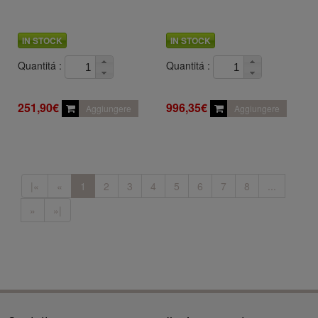
IN STOCK
IN STOCK
Quantitá :
Quantitá :
251,90€
996,35€
Aggiungere
Aggiungere
|«
«
1
2
3
4
5
6
7
8
...
»
»|