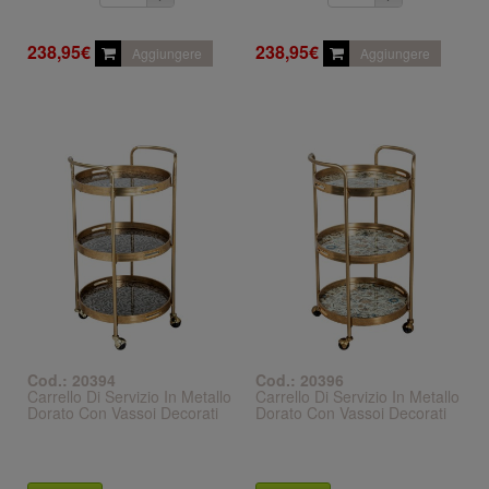
238,95€
238,95€
Aggiungere
Aggiungere
Cod.: 20394
Cod.: 20396
Carrello Di Servizio In Metallo
Carrello Di Servizio In Metallo
Dorato Con Vassoi Decorati
Dorato Con Vassoi Decorati