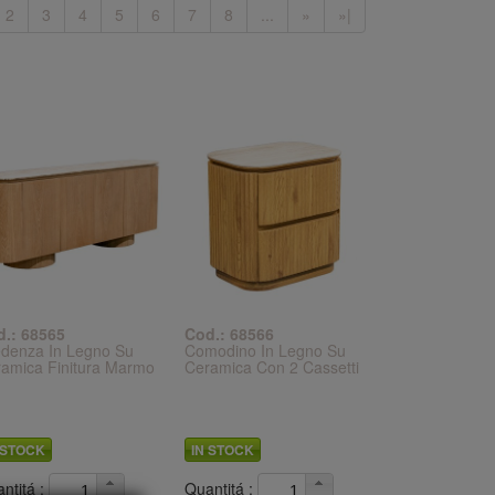
2
3
4
5
6
7
8
...
»
»|
d.: 68565
Cod.: 68566
denza In Legno Su
Comodino In Legno Su
amica Finitura Marmo
Ceramica Con 2 Cassetti
 STOCK
IN STOCK
ntitá :
Quantitá :