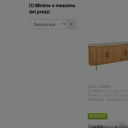
Minimo e massimo
dei prezzi
€
Cod.: 68475
Credenza In Legno Co
Rovere, Piano In Mar
Artificiale 180x45x76
IN STOCK
Quantitá :