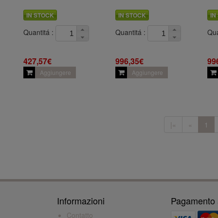
IN STOCK
IN STOCK
IN
Quantitá :
Quantitá :
Qua
427,57€
996,35€
99
Aggiungere
Aggiungere
|«
«
1
Informazioni
Pagamento 
Contatto