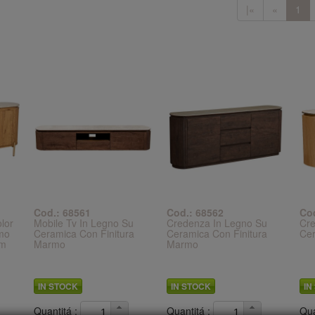
|«
«
1
Cod.: 68561
Cod.: 68562
Co
lor
Mobile Tv In Legno Su
Credenza In Legno Su
Cre
mo
Ceramica Con Finitura
Ceramica Con Finitura
Cer
cm
Marmo
Marmo
IN STOCK
IN STOCK
IN
Quantitá :
Quantitá :
Qua