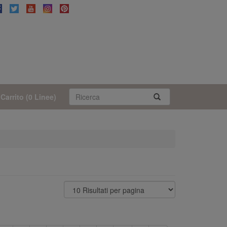
Carrito
(
0 Linee
)