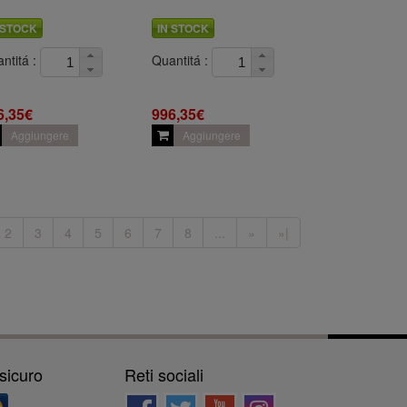
 STOCK
IN STOCK
ntitá :
Quantitá :
6,35€
996,35€
Aggiungere
Aggiungere
2
3
4
5
6
7
8
...
»
»|
sicuro
Reti sociali