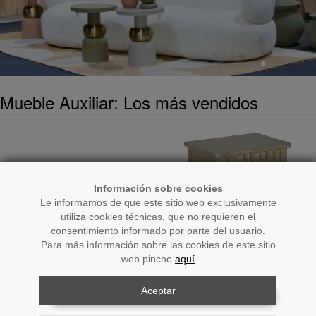
Mueble Auxiliar: Los más vendidos
Información sobre cookies
Le informamos de que este sitio web exclusivamente
utiliza cookies técnicas, que no requieren el
consentimiento informado por parte del usuario.
Para más información sobre las cookies de este sitio
web pinche
aquí
Ref.: 75695
Ref.: 72158
Aceptar
Cabecero Cama Ratan
Mesa De Noche 2 Cajones
Acolchado Trasera Madera
Madera Champagne
160x4x81cm
48x38x60cm