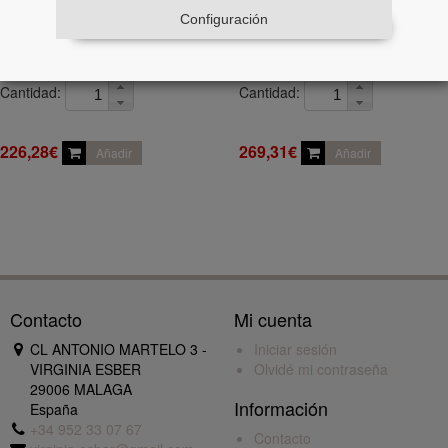
Configuración
EN STOCK
EN STOCK
Cantidad:
Cantidad:
226,28€
269,31€
Añadir
Añadir
Contacto
Mi cuenta
CL ANTONIO MARTELO 3 -
Iniciar sesión
VIRGINIA ESBER
Olvidé mi contraseña
29006 MALAGA
Información
España
+34 952 33 07 67
Contacto