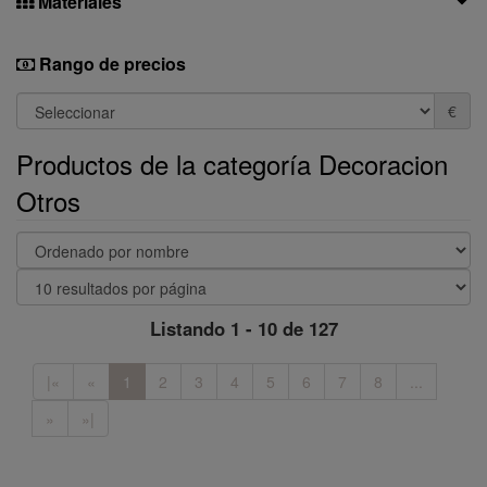
Materiales
Rango de precios
€
Productos de la categoría Decoracion
Otros
Listando 1 - 10 de 127
|«
«
1
2
3
4
5
6
7
8
...
»
»|