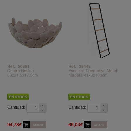
Ref.: 50861
Ref.: 39448
Centro Resina
Escalera Decorativa Metal/
33x31,5x17,5cm
Madera 41x3x163cm
EN STOCK
EN STOCK
Cantidad:
Cantidad:
94,78€
69,03€
Añadir
Añadir