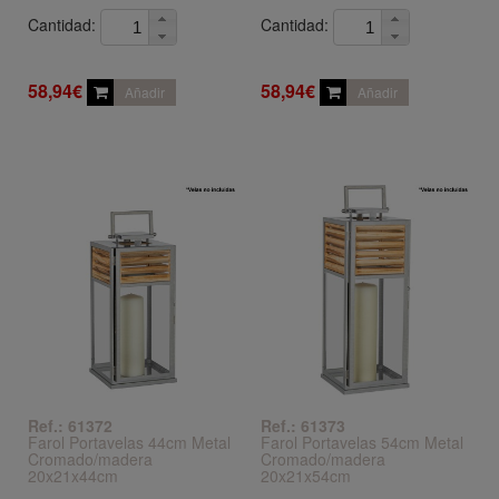
Cantidad:
Cantidad:
58,94€
58,94€
Añadir
Añadir
Ref.: 61372
Ref.: 61373
Farol Portavelas 44cm Metal
Farol Portavelas 54cm Metal
Cromado/madera
Cromado/madera
20x21x44cm
20x21x54cm