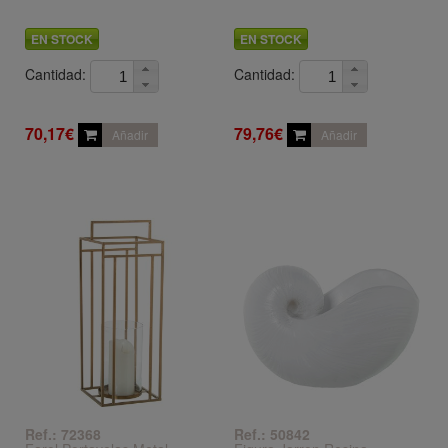
EN STOCK
EN STOCK
Cantidad:
Cantidad:
70,17€
79,76€
Añadir
Añadir
Ref.: 72368
Ref.: 50842