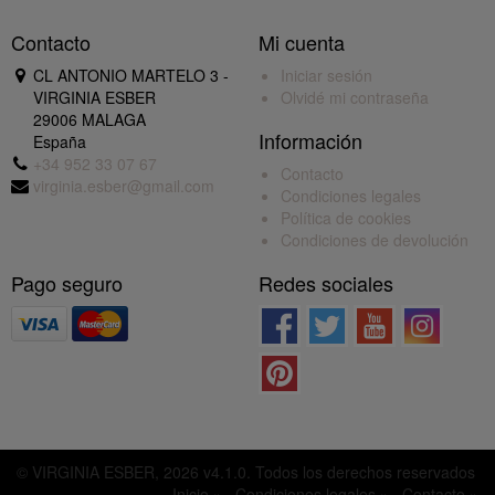
Contacto
Mi cuenta
CL ANTONIO MARTELO 3 -
Iniciar sesión
VIRGINIA ESBER
Olvidé mi contraseña
29006 MALAGA
Información
España
+34 952 33 07 67
Contacto
virginia.esber@gmail.com
Condiciones legales
Política de cookies
Condiciones de devolución
Pago seguro
Redes sociales
© VIRGINIA ESBER, 2026 v4.1.0. Todos los derechos reservados
Inicio »
Condiciones legales »
Contacto »