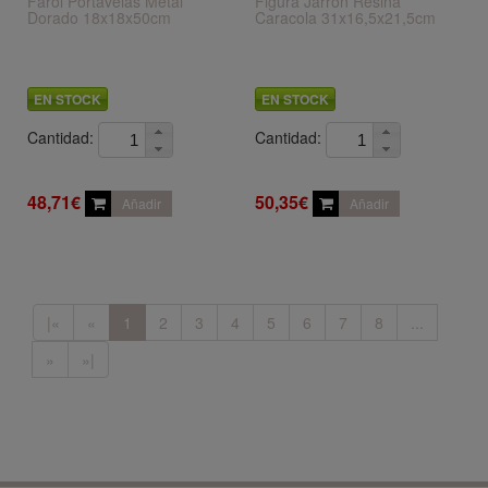
Farol Portavelas Metal
Figura Jarron Resina
Dorado 18x18x50cm
Caracola 31x16,5x21,5cm
EN STOCK
EN STOCK
Cantidad:
Cantidad:
48,71€
50,35€
Añadir
Añadir
|«
«
1
2
3
4
5
6
7
8
...
»
»|