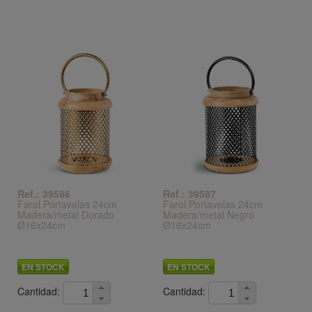
Ref.: 39586
Ref.: 39587
Farol Portavelas 24cm
Farol Portavelas 24cm
Madera/metal Dorado
Madera/metal Negro
Ø16x24cm
Ø16x24cm
EN STOCK
EN STOCK
Cantidad:
Cantidad: