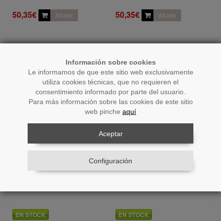
50,35€
50,35€
Añadir
Añadir
Información sobre cookies
Le informamos de que este sitio web exclusivamente
utiliza cookies técnicas, que no requieren el
consentimiento informado por parte del usuario.
Para más información sobre las cookies de este sitio
web pinche
aquí
Aceptar
Configuración
Ref.: 39583
Ref.: 39584
Farol Portavelas 28cm
Farol Portavelas 28m
Madera/metal Dorado
Madera/metal Negro
Ø19x28cm
Ø19x28cm
EN STOCK
EN STOCK