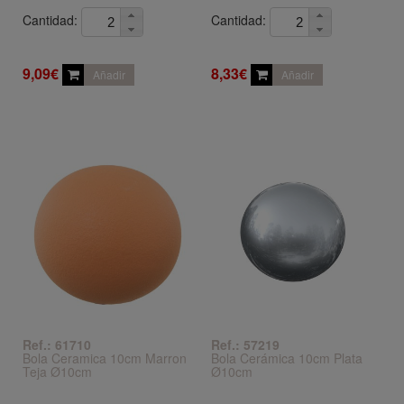
Cantidad:
Cantidad:
9,09€
8,33€
Añadir
Añadir
Ref.: 61710
Ref.: 57219
Bola Ceramica 10cm Marron
Bola Cerámica 10cm Plata
Teja Ø10cm
Ø10cm