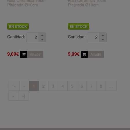
Bola Cerámica 10cm
Bola Cerámica 10cm
Plateada Ø10cm
Plateada Ø10cm
EN STOCK
EN STOCK
Cantidad:
Cantidad:
9,09€
9,09€
Añadir
Añadir
|«
«
1
2
3
4
5
6
7
8
...
»
»|