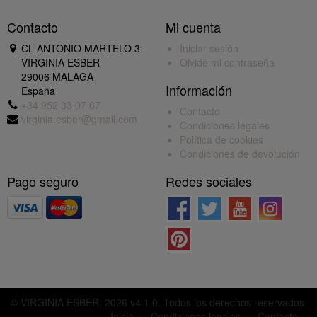
Contacto
Mi cuenta
CL ANTONIO MARTELO 3 -
Iniciar sesión
VIRGINIA ESBER
Olvidé mi contraseña
29006 MALAGA
Información
España
+34 952 33 07 67
Contacto
virginia.esber@gmail.com
Condiciones legales
Política de cookies
Condiciones de devolución
Pago seguro
Redes sociales
© VIRGINIA ESBER, 2026 v4.1.0. Todos los derechos reservados
Inicio »
Condiciones legales »
Contacto »