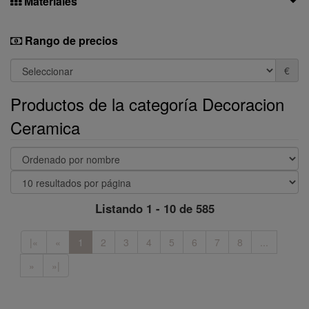
Materiales
Rango de precios
€
Productos de la categoría Decoracion
Ceramica
Listando 1 - 10 de 585
|«
«
1
2
3
4
5
6
7
8
...
»
»|