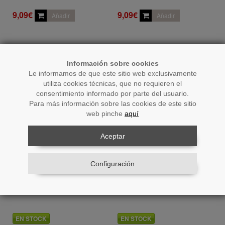
9,09€
9,09€
Añadir
Añadir
Información sobre cookies
Le informamos de que este sitio web exclusivamente
utiliza cookies técnicas, que no requieren el
consentimiento informado por parte del usuario.
Para más información sobre las cookies de este sitio
web pinche
aquí
Aceptar
Configuración
Ref.: 61498
Ref.: 61725
Bola Cerámica 10cm Dorada
Bola Ceramica 10cm Gris
Ø10cm
Claro Ø10cm
EN STOCK
EN STOCK