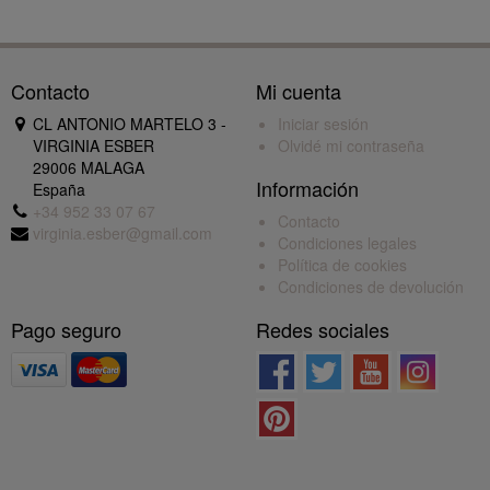
Contacto
Mi cuenta
CL ANTONIO MARTELO 3 -
Iniciar sesión
VIRGINIA ESBER
Olvidé mi contraseña
29006 MALAGA
Información
España
+34 952 33 07 67
Contacto
virginia.esber@gmail.com
Condiciones legales
Política de cookies
Condiciones de devolución
Pago seguro
Redes sociales