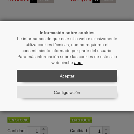
Información sobre cookies
Le informamos de que este sitio web exclusivamente
utiliza cookies técnicas, que no requieren el
consentimiento informado por parte del usuario.
Para más información sobre las cookies de este sitio
web pinche
aquí
Aceptar
Ref.: 68566
Ref.: 68567
Configuración
Mesa De Noche Madera
Mesa De Noche Madera C/2
Sobre Ceramica C/2 Cajones
Cajones 60x40x55 Cm
55x40x55 Cm
EN STOCK
EN STOCK
Cantidad:
Cantidad: