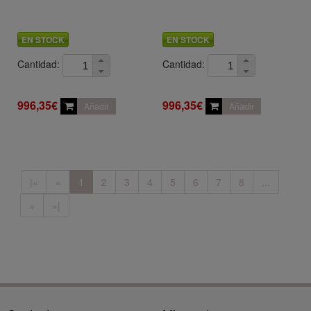
EN STOCK
EN STOCK
Cantidad:
Cantidad:
996,35€
996,35€
Añadir
Añadir
|«
«
1
2
3
4
5
6
7
8
...
»
»|