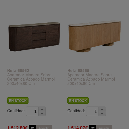
Ref.: 68562
Ref.: 68565
Aparador Madera Sobre
Aparador Madera Sobre
Ceramica Acbado Marmol
Ceramica Acbado Marmol
200x40x80 Cm
200x40x80 Cm
EN STOCK
EN STOCK
Cantidad:
Cantidad:
1.512,89€
1.514,07€
Añadir
Añadir