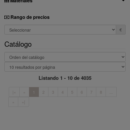
Materiales
Rango de precios
€
Catálogo
Listando 1 - 10 de 4035
|«
«
1
2
3
4
5
6
7
8
...
»
»|