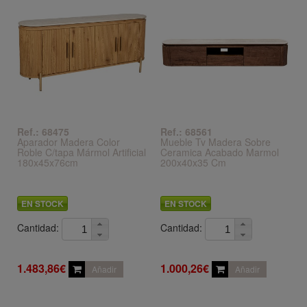
Ref.: 68475
Ref.: 68561
Aparador Madera Color
Mueble Tv Madera Sobre
Roble C/tapa Mármol Artificial
Ceramica Acabado Marmol
180x45x76cm
200x40x35 Cm
EN STOCK
EN STOCK
Cantidad:
Cantidad:
1.483,86€
1.000,26€
Añadir
Añadir