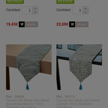
EN STOCK
EN STOCK
Cantidad:
Cantidad:
19,43€
22,59€
Añadir
Añadir
Ref.: 50659
Ref.: 50713
Camino De Mesa 30x180cm
Camino De Mesa 30x180cm
Azul Hojas Marrón 100%
Celeste 100% Poliéster
Poliéster 30x180cm
30x180cm