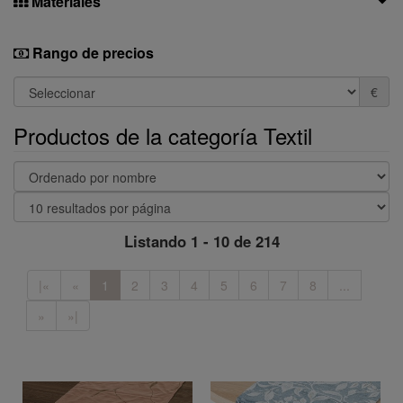
Materiales
Rango de precios
€
Productos de la categoría Textil
Listando 1 - 10 de 214
|«
«
1
2
3
4
5
6
7
8
...
»
»|