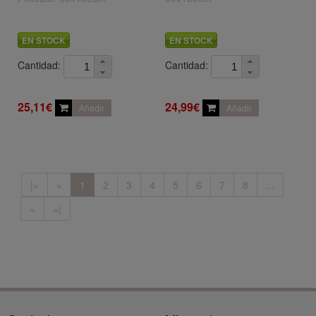
EN STOCK
EN STOCK
Cantidad:
Cantidad:
25,11€
24,99€
Añadir
Añadir
|«
«
1
2
3
4
5
6
7
8
...
»
»|