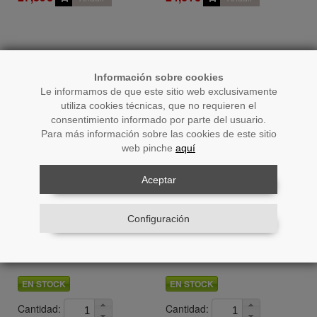
Información sobre cookies
Le informamos de que este sitio web exclusivamente
utiliza cookies técnicas, que no requieren el
consentimiento informado por parte del usuario.
Para más información sobre las cookies de este sitio
web pinche
aquí
Aceptar
Ref.: 50966
Ref.: 50969
Configuración
Camino De Mesa 30x180cm
Camino De Mesa 30x180cm
100% Poliéster Crudo Hojas
100% Poliéster Hojas Violeta
30x180cm
30x180cm
EN STOCK
EN STOCK
Cantidad:
Cantidad: