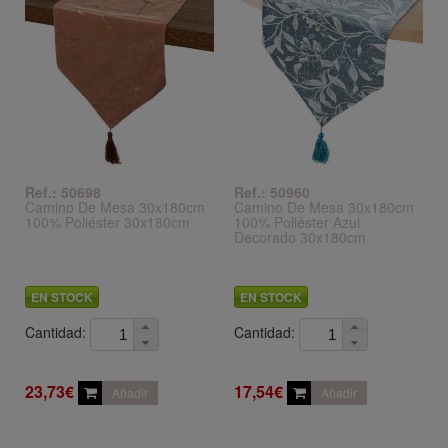
Ref.: 50698
Ref.: 50960
Camino De Mesa 30x180cm
Camino De Mesa 30x180cm
100% Poliéster 30x180cm
100% Poliéster Azul
Decorado 30x180cm
EN STOCK
EN STOCK
Cantidad:
Cantidad:
23,73€
17,54€
Añadir
Añadir